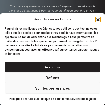
Chaudière à granulés automatique, à chargement manuel, éligible
aux aides d’état. Jusqu’à 90% de votre installation peut être prise en
charge.
Gérer le consentement
Accueil
Pour offrir les meilleures expériences, nous utilisons des technologies
Chaudière One Plus
telles que les cookies pour stocker et/ou accéder aux informations des
Aides financières
appareils. Le fait de consentir à ces technologies nous permettra de
Contact
traiter des données telles que le comportement de navigation ou les ID
uniques sur ce site. Le fait de ne pas consentir ou de retirer son
consentement peut avoir un effet négatif sur certaines caractéristiques
et fonctions.
Téléchargement
Mentions légales
Politique de confidentialité
Accepter
Conditions de garantie
Refuser
Voir les préférences
Politiques des Cookies
Politique de confidentialité
Mentions légales