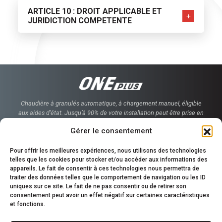
ARTICLE 10 : DROIT APPLICABLE ET
JURIDICTION COMPETENTE
Chaudière à granulés automatique, à chargement manuel, éligible
aux aides d’état. Jusqu’à 90% de votre installation peut être prise en
charge.
Gérer le consentement
Accueil
Pour offrir les meilleures expériences, nous utilisons des technologies
Chaudière One Plus
telles que les cookies pour stocker et/ou accéder aux informations des
Aides financières
appareils. Le fait de consentir à ces technologies nous permettra de
Contact
traiter des données telles que le comportement de navigation ou les ID
uniques sur ce site. Le fait de ne pas consentir ou de retirer son
consentement peut avoir un effet négatif sur certaines caractéristiques
et fonctions.
Téléchargement
Mentions légales